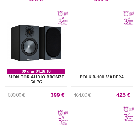
09 días 04:28:09
MONITOR AUDIO BRONZE
POLK R-100 MADERA
50 7G
600,00 €
464,00 €
399 €
425 €