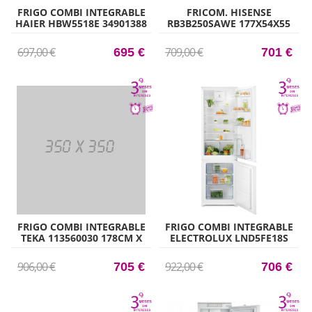
FRIGO COMBI INTEGRABLE
FRICOM. HISENSE
HAIER HBW5518E 34901388
RB3B250SAWE 177X54X55
177,2CM X 54CM CLASE E
NF INT
697,00 €
709,00 €
695 €
701 €
FRIGO COMBI INTEGRABLE
FRIGO COMBI INTEGRABLE
TEKA 113560030 178CM X
ELECTROLUX LND5FE18S
60CM CLASE C RBF 73395 FI
COMBI 177CM X 54,6CM
CLASE E
906,00 €
922,00 €
705 €
706 €