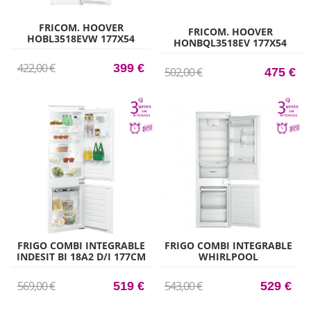
FRICOM. HOOVER
FRICOM. HOOVER
HOBL3518EVW 177X54
HONBQL3518EV 177X54
LOW FROST INT
LOW FROST INTEG
422,00 €
399 €
502,00 €
475 €
FRIGO COMBI INTEGRABLE
FRIGO COMBI INTEGRABLE
INDESIT BI 18A2 D/I 177CM
WHIRLPOOL
X 54CM CLASE B
WHC18D031A1 177CM X
54CM CLASE E
569,00 €
543,00 €
519 €
529 €