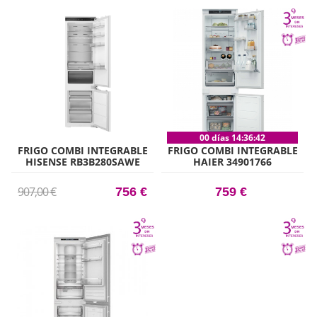
00 días 14:36:41
FRIGO COMBI INTEGRABLE
FRIGO COMBI INTEGRABLE
HISENSE RB3B280SAWE
HAIER 34901766
193,20CM X 54CM CLASE E
HBQW5519E 193CM X 54CM
CLASE E
907,00 €
756 €
759 €