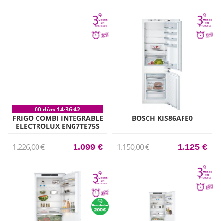
00 días 14:36:41
FRIGO COMBI INTEGRABLE
BOSCH KIS86AFE0
ELECTROLUX ENG7TE75S
190CM X 75CM CLASE E
1.226,00 €
1.150,00 €
1.099 €
1.125 €