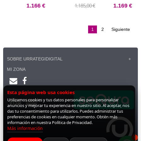
1.185,00 €
1.166 €
1.169 €
1
2
Siguiente
SOBRE URRATEGIDIGITAL
MI ZONA
Esta página web usa cookies
PAGO SEGURO
Utilizamos cookies y tus datos personales para personalizar
anuncios y mejorar tu experiencia en nuestro sitio. Al aceptar, nos
das tu consentimiento para utilizarlos. Puedes administrar tus
preferencias de cookies en cualquier momento. Obtén más
información en nuestra Política de Privacidad.
Más información
1