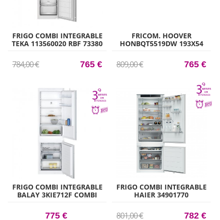
FRIGO COMBI INTEGRABLE
FRICOM. HOOVER
TEKA 113560020 RBF 73380
HONBQT5519DW 193X54
FI 176,9CM X 54CM CLASE E
NF INTEG
784,00 €
809,00 €
765 €
765 €
FRIGO COMBI INTEGRABLE
FRIGO COMBI INTEGRABLE
BALAY 3KIE712F COMBI
HAIER 34901770
177CM X 56CM CLASE E
HBQW5719E 193CM X 69CM
CLASE E
801,00 €
775 €
782 €