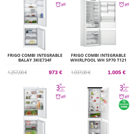
FRIGO COMBI INTEGRABLE
FRIGO COMBI INTEGRABLE
BALAY 3KIE734F
WHIRLPOOL WH SP70 T121
EXTRAFRESH 177,2CM X
193,5CM X 69CM CLASE E
54,1CM CLASE F
1.257,00 €
1.037,00 €
973 €
1.005 €