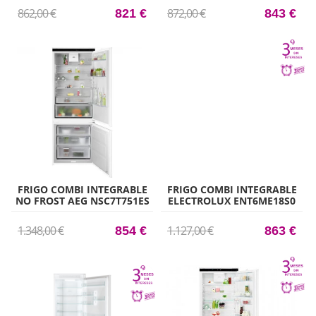
54CM CLASE E
862,00 €
872,00 €
821 €
843 €
FRIGO COMBI INTEGRABLE
FRIGO COMBI INTEGRABLE
NO FROST AEG NSC7T751ES
ELECTROLUX ENT6ME18S0
190CM X 75CM CLASE E
1770CM X 54.8CM CLASE E
1.348,00 €
1.127,00 €
854 €
863 €