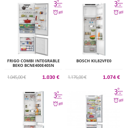
FRIGO COMBI INTEGRABLE
BOSCH KIL82VFE0
BEKO BCNE400E40SN
194CM X 69CM CLASE E
1.045,00 €
1.176,00 €
1.030 €
1.074 €