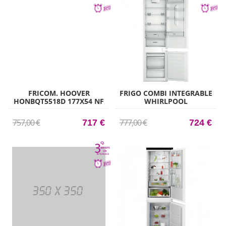
FRICOM. HOOVER
FRIGO COMBI INTEGRABLE
HONBQT5518D 177X54 NF
WHIRLPOOL
INTEG
WHC20D013D1 1935CM X
54CM CLASE E
757,00 €
777,00 €
717 €
724 €