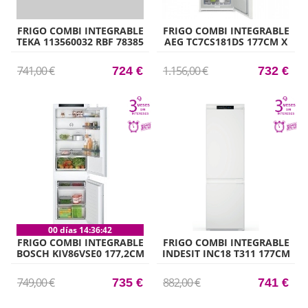
FRIGO COMBI INTEGRABLE
FRIGO COMBI INTEGRABLE
TEKA 113560032 RBF 78385
AEG TC7CS181DS 177CM X
FI 195CM X 60CM CLASE E
54,6CM CLASE D
741,00 €
1.156,00 €
724 €
732 €
00 días 14:36:41
FRIGO COMBI INTEGRABLE
FRIGO COMBI INTEGRABLE
BOSCH KIV86VSE0 177,2CM
INDESIT INC18 T311 177CM
X 54,1CM CLASE F
X 54CM CLASE F
VITAFRESH
749,00 €
882,00 €
735 €
741 €