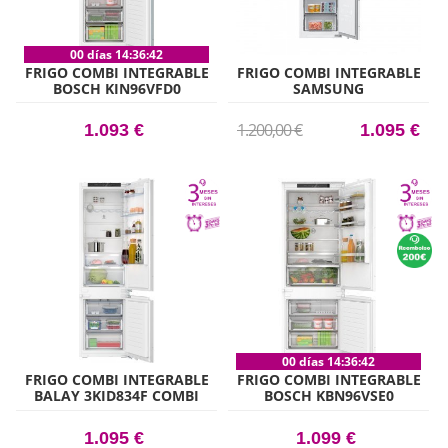
00 días 14:36:41
FRIGO COMBI INTEGRABLE
FRIGO COMBI INTEGRABLE
BOSCH KIN96VFD0
SAMSUNG
BRB80F30ADS0EF 1935CM X
54CM CLASE D
1.200,00 €
1.093 €
1.095 €
00 días 14:36:41
FRIGO COMBI INTEGRABLE
FRIGO COMBI INTEGRABLE
BALAY 3KID834F COMBI
BOSCH KBN96VSE0
194CM X 56CM CLASE D
1.095 €
1.099 €