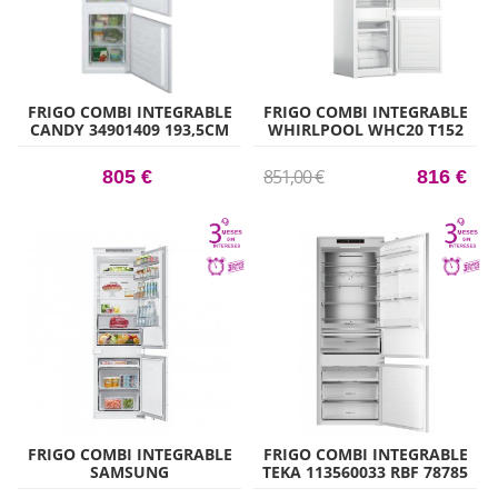
FRIGO COMBI INTEGRABLE
FRIGO COMBI INTEGRABLE
CANDY 34901409 193,5CM
WHIRLPOOL WHC20 T152
X 54CM CLASE F
193,5CM X 54CM CLASE E
851,00 €
805 €
816 €
FRIGO COMBI INTEGRABLE
FRIGO COMBI INTEGRABLE
SAMSUNG
TEKA 113560033 RBF 78785
BRB70F26DES0EF 1775CM X
FI 195CM X 60CM CLASE D