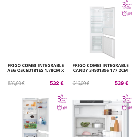
FRIGO COMBI INTEGRABLE
FRIGO COMBI INTEGRABLE
AEG OSC6D181ES 1,78CM X
CANDY 34901396 177,2CM
56CM CLASE E
X 54CM CLASE E
839,00 €
646,00 €
532 €
539 €