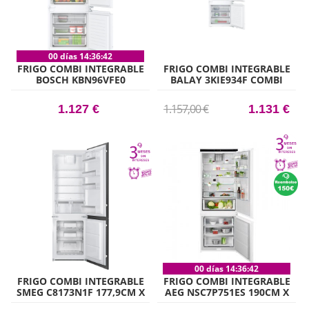
00 días 14:36:41
FRIGO COMBI INTEGRABLE
FRIGO COMBI INTEGRABLE
BOSCH KBN96VFE0
BALAY 3KIE934F COMBI
194CM X 71CM CLASE E
1.157,00 €
1.127 €
1.131 €
00 días 14:36:41
FRIGO COMBI INTEGRABLE
FRIGO COMBI INTEGRABLE
SMEG C8173N1F 177,9CM X
AEG NSC7P751ES 190CM X
54CM CLASE F
75CM CLASE E