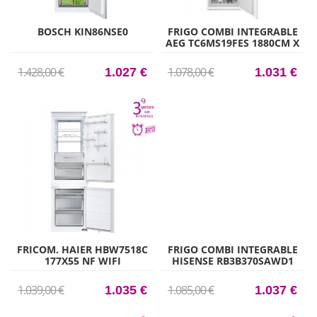
BOSCH KIN86NSE0
FRIGO COMBI INTEGRABLE
AEG TC6MS19FES 1880CM X
54.6CM CLASE E
1.428,00 €
1.078,00 €
1.027 €
1.031 €
FRICOM. HAIER HBW7518C
FRIGO COMBI INTEGRABLE
177X55 NF WIFI
HISENSE RB3B370SAWD1
INTEGRABLE
193,60CM X 69CM CLASE D
1.039,00 €
1.085,00 €
1.035 €
1.037 €