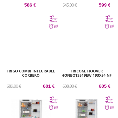
645,00 €
586 €
599 €
FRIGO COMBI INTEGRABLE
FRICOM. HOOVER
CORBERO
HONBQT3519EW 193X54 NF
CCM1754NFEINTEG
INTEG
178,5CM X 54CM CLASE E
689,00 €
638,00 €
601 €
605 €