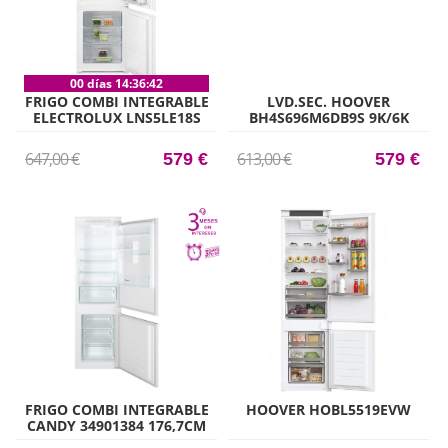
00 días 14:36:41
FRIGO COMBI INTEGRABLE
LVD.SEC. HOOVER
ELECTROLUX LNS5LE18S
BH4S696M6DB9S 9K/6K
177CM X 54,6CM CLASE E
1600R A-30%/D
647,00 €
613,00 €
579 €
579 €
FRIGO COMBI INTEGRABLE
HOOVER HOBL5519EVW
CANDY 34901384 176,7CM
X 54CM CLASE F