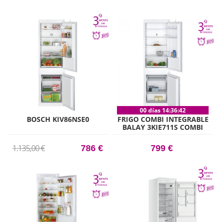
00 días 14:36:41
BOSCH KIV86NSE0
FRIGO COMBI INTEGRABLE
BALAY 3KIE711S COMBI
177CM X 56CM CLASE E
1.135,00 €
786 €
799 €