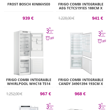
FROST BOSCH KIN86VSE0
FRIGO COMBI INTEGRABLE
AEG TCTCS191ES 188CM X
54,6CM CLASE E
1.228,00 €
939 €
941 €
FRIGO COMBI INTEGRABLE
FRIGO COMBI INTEGRABLE
WHIRLPOOL WHC18 T514
CANDY 34901394 193CM X
177CM X 54CM CLASE C
69CM CLASE F
1.252,00 €
967 €
968 €