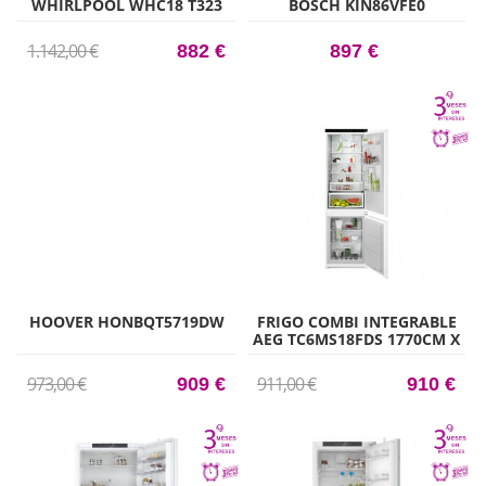
WHIRLPOOL WHC18 T323
BOSCH KIN86VFE0
NO FROST 177CM X 54CM
NOFROST 177,2CM X
CLASE D
54,1CM CLASE E VITAFRESH
1.142,00 €
882 €
897 €
XXL
HOOVER HONBQT5719DW
FRIGO COMBI INTEGRABLE
AEG TC6MS18FDS 1770CM X
54.6CM CLASE D
973,00 €
911,00 €
909 €
910 €