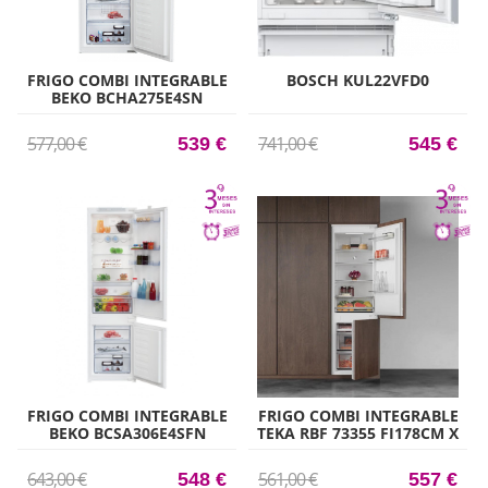
FRIGO COMBI INTEGRABLE
BOSCH KUL22VFD0
BEKO BCHA275E4SN
177,5CM X 54CM CLASE A++
577,00 €
741,00 €
539 €
545 €
FRIGO COMBI INTEGRABLE
FRIGO COMBI INTEGRABLE
BEKO BCSA306E4SFN
TEKA RBF 73355 FI178CM X
194CM X 54CM CLASE E
60CM CLASE E
643,00 €
561,00 €
548 €
557 €