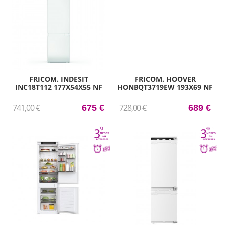
FRICOM. INDESIT
FRICOM. HOOVER
INC18T112 177X54X55 NF
HONBQT3719EW 193X69 NF
INT
INTEG
741,00 €
728,00 €
675 €
689 €