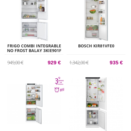
FRIGO COMBI INTEGRABLE
BOSCH KIR81VFE0
NO FROST BALAY 3KIE901F
194CM X 69CM CLASE E
949,00 €
1.342,00 €
929 €
935 €