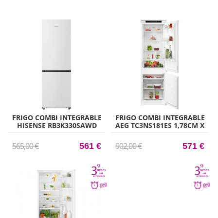
FRIGO COMBI INTEGRABLE
FRIGO COMBI INTEGRABLE
HISENSE RB3K330SAWD
AEG TC3NS181ES 1,78CM X
185,60CM X 59,5CM CLASE
56CM CLASE E
D
565,00 €
902,00 €
561 €
571 €