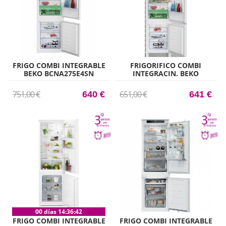
FRIGO COMBI INTEGRABLE
FRIGORIFICO COMBI
BEKO BCNA275E4SN
INTEGRACIN. BEKO
177,5CM X 54CM CLASE E
BCNA306E4SN
193,5X54X54,5 NF
751,00 €
651,00 €
640 €
641 €
00 días 14:36:41
FRIGO COMBI INTEGRABLE
FRIGO COMBI INTEGRABLE