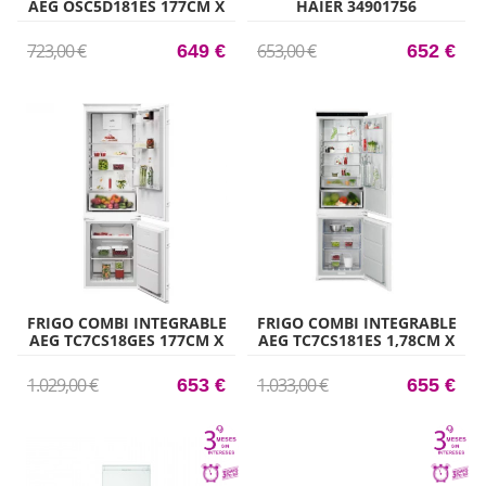
AEG OSC5D181ES 177CM X
HAIER 34901756
55CM CLASE E
HBQW5518E 177CM X 54CM
CLASE E
723,00 €
653,00 €
649 €
652 €
FRIGO COMBI INTEGRABLE
FRIGO COMBI INTEGRABLE
AEG TC7CS18GES 177CM X
AEG TC7CS181ES 1,78CM X
54,6CM CLASE E
56CM CLASE E
1.029,00 €
1.033,00 €
653 €
655 €