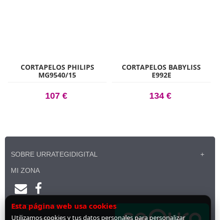
CORTAPELOS PHILIPS
CORTAPELOS BABYLISS
MG9540/15
E992E
107 €
134 €
SOBRE URRATEGIDIGITAL
MI ZONA
Esta página web usa cookies
PAGO SEGURO
Utilizamos cookies y tus datos personales para personalizar