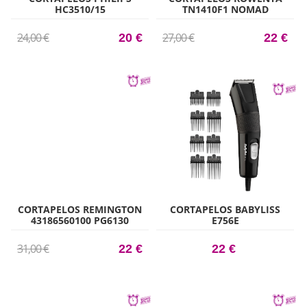
HC3510/15
TN1410F1 NOMAD
24,00 €
27,00 €
20 €
22 €
CORTAPELOS REMINGTON
CORTAPELOS BABYLISS
43186560100 PG6130
E756E
31,00 €
22 €
22 €