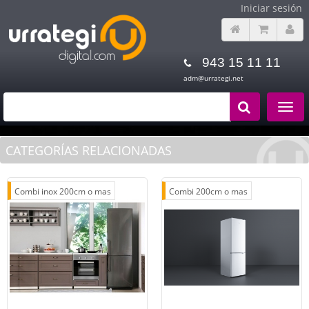
Iniciar sesión
943 15 11 11
adm@urrategi.net
Toggle
navigat
CATEGORÍAS RELACIONADAS
Combi inox 200cm o mas
Combi 200cm o mas