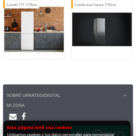
Combi 171-179cm
Combi inox hasta 170cm
SOBRE URRATEGIDIGITAL
MI ZONA
Esta página web usa cookies
PAGO SEGURO
Utilizamos cookies y tus datos personales para personalizar