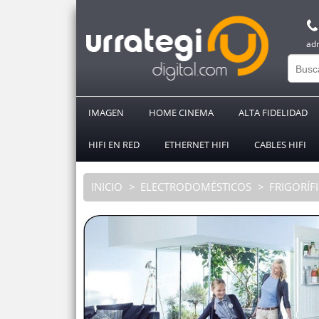
ad
IMAGEN
HOME CINEMA
ALTA FIDELIDAD
HIFI EN RED
ETHERNET HIFI
CABLES HIFI
INICIO
ELECTRODOMÉSTICOS
FRIGORÍF