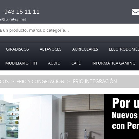
943 15 11 11
m@urrategi.net
GIRADISCOS
ALTAVOCES
AURICULARES
ELECTRODOMÉS
MOBILIARIO HIFI
AUDIO
CAFÉ
INFORMÁTICA GAMING
FRIO INTEGRACIÓN
ICOS
FRIO Y CONGELACION