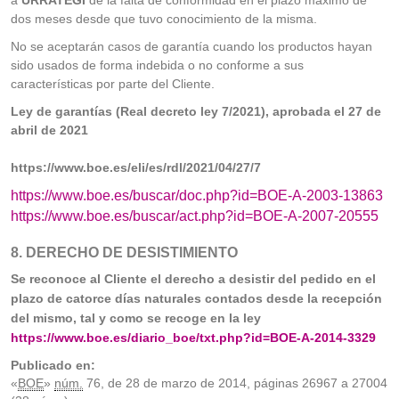
a
URRATEGI
de la falta de conformidad en el plazo máximo de
dos meses desde que tuvo conocimiento de la misma.
No se aceptarán casos de garantía cuando los productos hayan
sido usados de forma indebida o no conforme a sus
características por parte del Cliente.
Ley de garantías (Real decreto ley 7/2021), aprobada el 27 de
abril de 2021
https://www.boe.es/eli/es/rdl/2021/04/27/7
https://www.boe.es/buscar/doc.php?id=BOE-A-2003-13863
https://www.boe.es/buscar/act.php?id=BOE-A-2007-20555
8. DERECHO DE DESISTIMIENTO
Se reconoce al Cliente el derecho a desistir del pedido en el
plazo de catorce días naturales contados desde la recepción
del mismo, tal y como se recoge en la ley
https://www.boe.es/diario_boe/txt.php?id=BOE-A-2014-3329
Publicado en:
«
BOE
»
núm.
76, de 28 de marzo de 2014, páginas 26967 a 27004