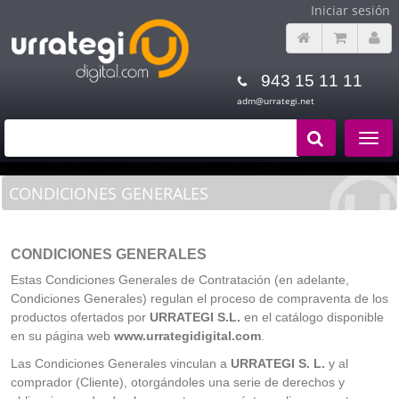
Iniciar sesión
943 15 11 11
adm@urrategi.net
Toggle
navigat
CONDICIONES GENERALES
CONDICIONES GENERALES
Estas Condiciones Generales de Contratación (en adelante,
Condiciones Generales) regulan el proceso de compraventa de los
productos ofertados por
URRATEGI S.L.
en el catálogo disponible
en su página web
www.urrategidigital.com
.
Las Condiciones Generales vinculan a
URRATEGI S. L.
y al
comprador (Cliente), otorgándoles una serie de derechos y