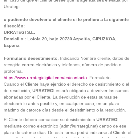
en caso de que el cliente desee que la agencia sea enviada por
Urrategi,
o pudiendo devolverlo el cliente si lo prefiere a la siguiente
dirección:
URRATEGI S.L.
Domiciliol: Loiola 20, bajo 20730 Azpeitia, GIPUZKOA,
España.
Formulario desestimiento
, Indicando Nombre cliente, datos de
recogida correo electrónico y telefonos, número de pedido o
proforma.
https://www.urrategidigital.com/es/contacto
Formulario
Cuando el Cliente haya ejercido el derecho de desistimiento o el
de resolución,
URRATEGI
estará obligado a devolver las sumas
abonadas por el Cliente. La devolución de estas sumas se
efectuará lo antes posible y, en cualquier caso, en un plazo
máximo de catorce días desde el desistimiento o la resolución.
El Cliente deberá comunicar su desistimiento a
URRATEGI
mediante correo electrónico (
adm@urrategi.net)
dentro de ese
plazo de catorce días. De esta forma podrá indicarse al Cliente el