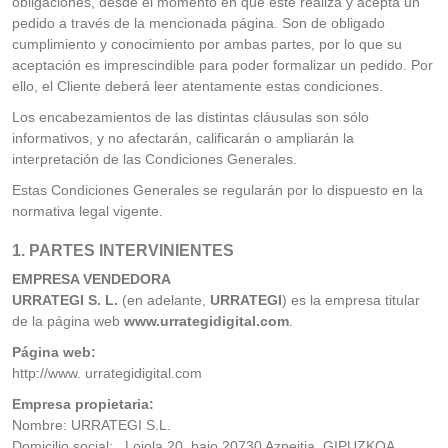
obligaciones, desde el momento en que éste realiza y acepta un
pedido a través de la mencionada página. Son de obligado
cumplimiento y conocimiento por ambas partes, por lo que su
aceptación es imprescindible para poder formalizar un pedido. Por
ello, el Cliente deberá leer atentamente estas condiciones.
Los encabezamientos de las distintas cláusulas son sólo
informativos, y no afectarán, calificarán o ampliarán la
interpretación de las Condiciones Generales.
Estas Condiciones Generales se regularán por lo dispuesto en la
normativa legal vigente.
1. PARTES INTERVINIENTES
EMPRESA VENDEDORA
URRATEGI S. L.
(en adelante,
URRATEGI
) es la empresa titular
de la página web
www.urrategidigital.com
.
Página web:
http://www. urrategidigital.com
Empresa propietaria:
Nombre: URRATEGI S.L.
Domicilio social: , Loiola 20, bajo 20730 Azpeitia, GIPUZKOA