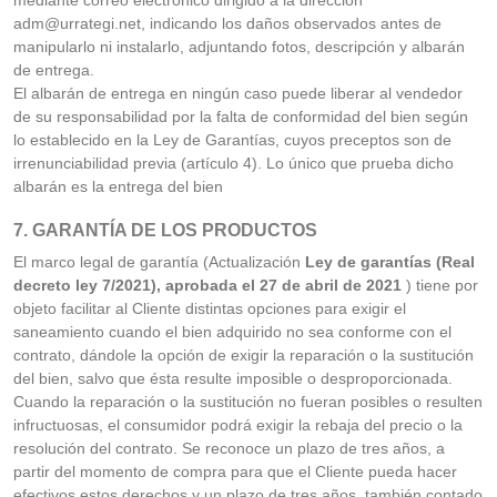
mediante correo electrónico dirigido a la dirección
adm@urrategi.net, indicando los daños observados antes de
manipularlo ni instalarlo, adjuntando fotos, descripción y albarán
de entrega.
El albarán de entrega en ningún caso puede liberar al vendedor
de su responsabilidad por la falta de conformidad del bien según
lo establecido en la Ley de Garantías, cuyos preceptos son de
irrenunciabilidad previa (artículo 4). Lo único que prueba dicho
albarán es la entrega del bien
7. GARANTÍA DE LOS PRODUCTOS
El marco legal de garantía (Actualización
Ley de garantías (Real
decreto ley 7/2021), aprobada el 27 de abril de 2021
) tiene por
objeto facilitar al Cliente distintas opciones para exigir el
saneamiento cuando el bien adquirido no sea conforme con el
contrato, dándole la opción de exigir la reparación o la sustitución
del bien, salvo que ésta resulte imposible o desproporcionada.
Cuando la reparación o la sustitución no fueran posibles o resulten
infructuosas, el consumidor podrá exigir la rebaja del precio o la
resolución del contrato. Se reconoce un plazo de tres años, a
partir del momento de compra para que el Cliente pueda hacer
efectivos estos derechos y un plazo de tres años, también contado