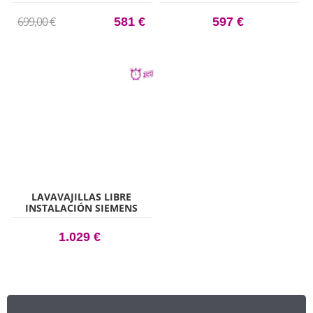
E 10 CUBIERTOS 6
D 10 CUBIERTOS INOX WIFI
PROGRAMAS INOX WIFI
699,00 €
581 €
597 €
LAVAVAJILLAS LIBRE
INSTALACIÓN SIEMENS
SR23EI24ME
1.029 €