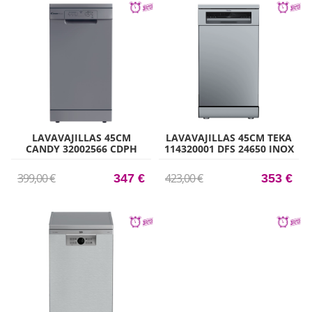
LAVAVAJILLAS 45CM
LAVAVAJILLAS 45CM TEKA
CANDY 32002566 CDPH
114320001 DFS 24650 INOX
2L1049S CLASE E 10
CLASE E 9 CUBIERTOS 6
CUBIERTOS INOX
PROGRAMAS INOX
399,00 €
423,00 €
347 €
353 €