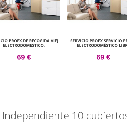
ICIO PROEX DE RECOGIDA VIEJ
SERVICIO PROEX SERVICIO P
ELECTRODOMESTICO,
ELECTRODOMÉSTICO LIB
INSTALACIÓN, SUBIDA Y REC
ELECTRODOMÉSTICO, INCLUY
69 €
69 €
RETIRADA DEL VIEJO
ELECTRODOMÉSTICO