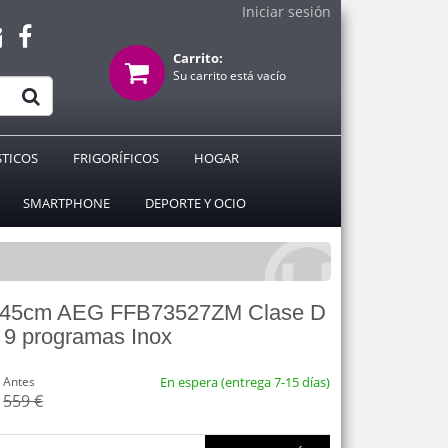
Iniciar sesión
Carrito:
Su carrito está vacío
TICOS
FRIGORÍFICOS
HOGAR
SMARTPHONE
DEPORTE Y OCIO
as 45cm AEG FFB73527ZM Clase D
s 9 programas Inox
Antes
En espera (entrega 7-15 días)
559 €