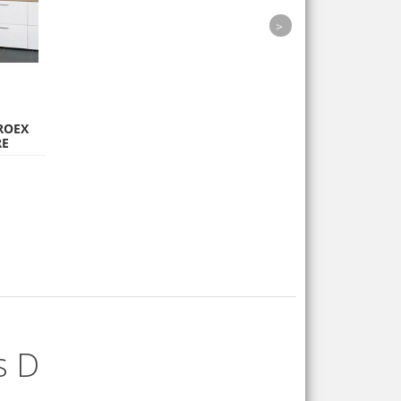
next
ROEX
RE
OGIDA
E LA