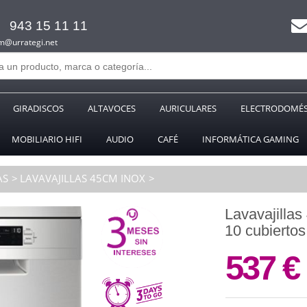
943 15 11 11
m@urrategi.net
GIRADISCOS
ALTAVOCES
AURICULARES
ELECTRODOMÉS
MOBILIARIO HIFI
AUDIO
CAFÉ
INFORMÁTICA GAMING
AS
LAVAVAJILLAS 45CM INOX
Lavavajill
10 cubierto
537 €