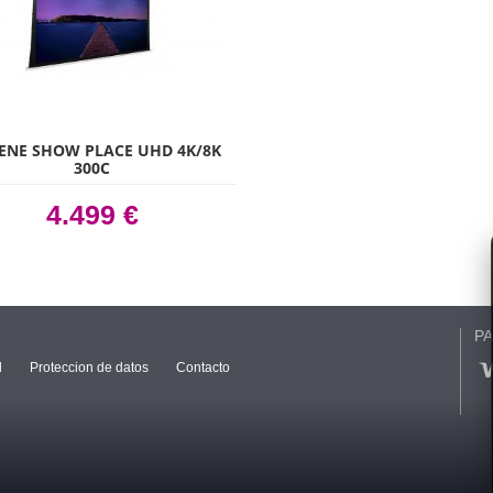
ENE SHOW PLACE UHD 4K/8K
300C
4.499 €
P
l
Proteccion de datos
Contacto