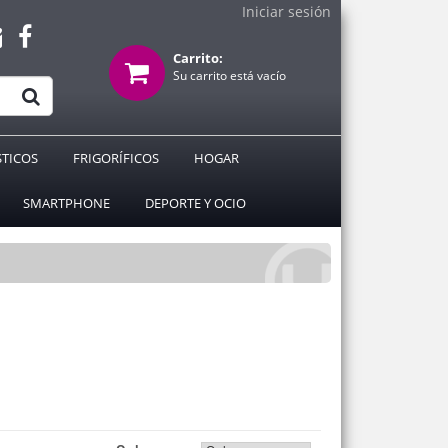
Iniciar sesión
Carrito:
Su carrito está vacío
TICOS
FRIGORÍFICOS
HOGAR
SMARTPHONE
DEPORTE Y OCIO