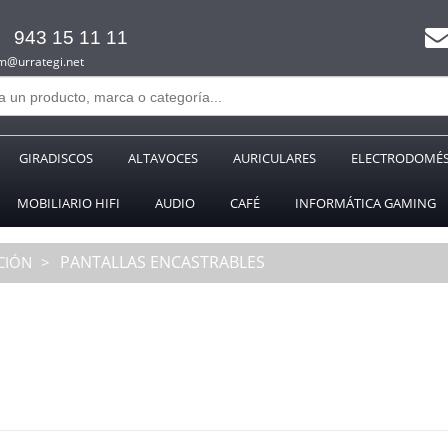
943 15 11 11
m@urrategi.net
GIRADISCOS
ALTAVOCES
AURICULARES
ELECTRODOMÉS
MOBILIARIO HIFI
AUDIO
CAFÉ
INFORMÁTICA GAMING
PANTALLAS ENCASTRABLES
CIÓN