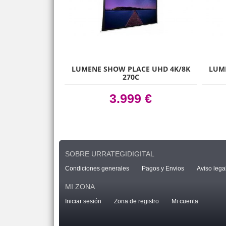
LUMENE SHOW PLACE UHD 4K/8K
LUM
270C
3.999 €
SOBRE URRATEGIDIGITAL
Condiciones generales
Pagos y Envios
Aviso lega
MI ZONA
Iniciar sesión
Zona de registro
Mi cuenta