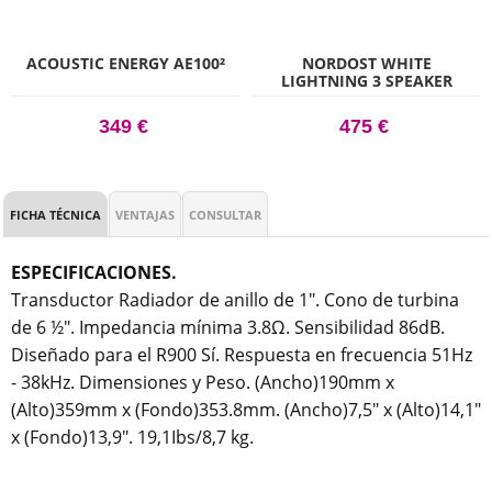
ACOUSTIC ENERGY AE100²
NORDOST WHITE
LIGHTNING 3 SPEAKER
CABLE
349 €
475 €
FICHA TÉCNICA
VENTAJAS
CONSULTAR
ESPECIFICACIONES.
Transductor Radiador de anillo de 1".
Cono de turbina
de 6 ½".
Impedancia mínima 3.8Ω.
Sensibilidad 86dB.
Diseñado para el R900 Sí.
Respuesta en frecuencia 51Hz
- 38kHz.
Dimensiones y
Peso.
(Ancho)190mm x
(Alto)359mm x (Fondo)353.8mm.
(Ancho)7,5" x (Alto)14,1"
x (Fondo)13,9".
19,1Ibs/8,7 kg.