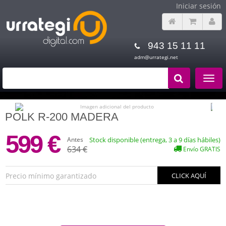
Iniciar sesión
943 15 11 11
adm@urrategi.net
Toggle
navigat
POLK R-200 MADERA
599 €
Antes
Stock disponible (entrega, 3 a 9 días hábiles)
634 €
Envío GRATIS
Precio mínimo garantizado
CLICK AQUÍ