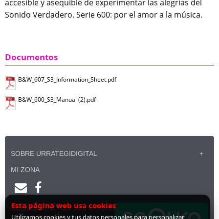
accesible y asequible de experimentar las alegrías del
Sonido Verdadero. Serie 600: por el amor a la música.
Documentos
B&W_607_S3_Information_Sheet.pdf
B&W_600_S3_Manual (2).pdf
SOBRE URRATEGIDIGITAL
MI ZONA
Esta página web usa cookies
PAGO SEGURO
Utilizamos cookies y tus datos personales para personalizar