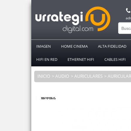
ad
IMAGEN
HOME CINEMA
ALTA FIDELIDAD
HIFI EN RED
ETHERNET HIFI
CABLES HIFI
INICIO
AUDIO
AURICULARES
AURICULAR