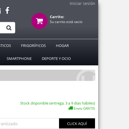
Iniciar sesión
Carrito:
Su carrito está vacío
TICOS
FRIGORÍFICOS
HOGAR
SMARTPHONE
DEPORTE Y OCIO
Stock disponible (entrega, 3 a 9 días hábiles)
Envío GRATIS
rantizado
CLICK AQUÍ