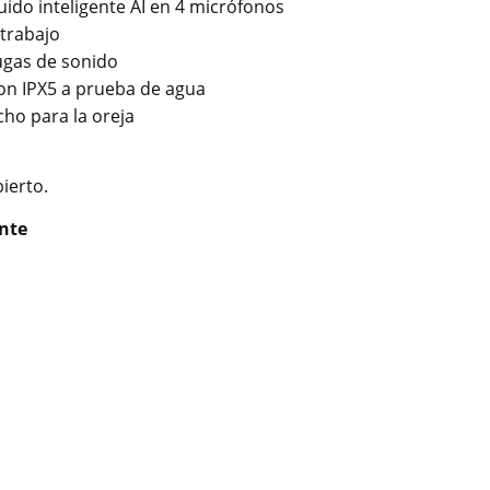
ido inteligente AI en 4 micrófonos
 trabajo
fugas de sonido
con IPX5 a prueba de agua
ho para la oreja
ierto.
ente