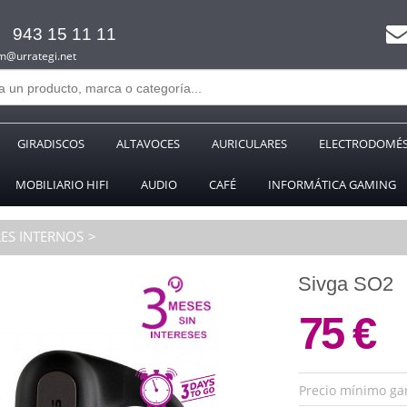
943 15 11 11
m@urrategi.net
GIRADISCOS
ALTAVOCES
AURICULARES
ELECTRODOMÉS
MOBILIARIO HIFI
AUDIO
CAFÉ
INFORMÁTICA GAMING
ES INTERNOS
Sivga SO2
75 €
Precio mínimo ga