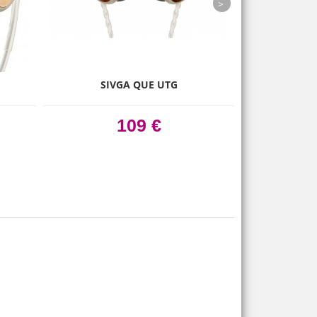
next
SIVGA QUE UTG
SIVGA RO
109 €