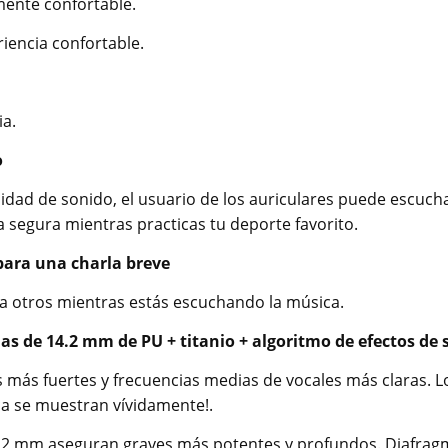
mente confortable.
iencia confortable.
ia.
o
dad de sonido, el usuario de los auriculares puede escuch
a segura mientras practicas tu deporte favorito.
 para una charla breve
a otros mientras estás escuchando la música.
 de 14.2 mm de PU + titanio + algoritmo de efectos de s
 más fuertes y frecuencias medias de vocales más claras. L
ca se muestran vívidamente!.
4.2 mm aseguran graves más potentes y profundos. Diafragm