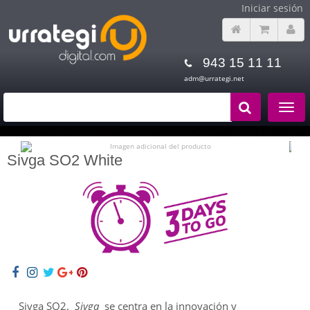
Iniciar sesión
943 15 11 11
adm@urrategi.net
Toggle
navigat
Sivga SO2 White
Sivga SO2.
Sivga
se centra en la innovación y