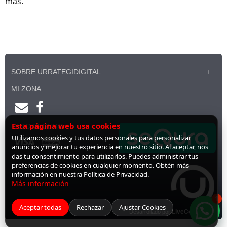
más.
SOBRE URRATEGIDIGITAL
MI ZONA
Esta página web usa cookies
PAGO SEGURO
Utilizamos cookies y tus datos personales para personalizar
anuncios y mejorar tu experiencia en nuestro sitio. Al aceptar, nos
das tu consentimiento para utilizarlos. Puedes administrar tus
preferencias de cookies en cualquier momento. Obtén más
información en nuestra Política de Privacidad.
Más información
1
Aceptar todas
Rechazar
Ajustar Cookies
Desarrollado por
LiveCommerce