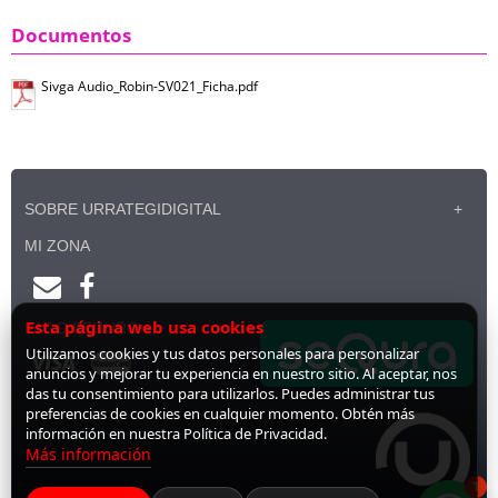
Documentos
Sivga Audio_Robin-SV021_Ficha.pdf
SOBRE URRATEGIDIGITAL
MI ZONA
Esta página web usa cookies
PAGO SEGURO
Utilizamos cookies y tus datos personales para personalizar
anuncios y mejorar tu experiencia en nuestro sitio. Al aceptar, nos
das tu consentimiento para utilizarlos. Puedes administrar tus
preferencias de cookies en cualquier momento. Obtén más
información en nuestra Política de Privacidad.
Más información
1