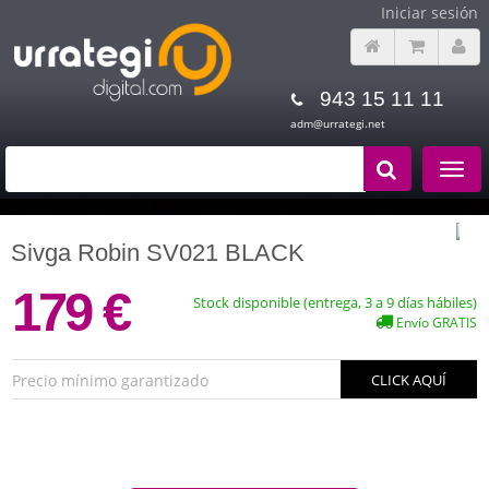
Iniciar sesión
943 15 11 11
adm@urrategi.net
Toggle
navigat
Sivga Robin SV021 BLACK
179 €
Stock disponible (entrega, 3 a 9 días hábiles)
Envío GRATIS
Precio mínimo garantizado
CLICK AQUÍ