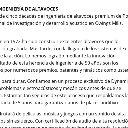
NGENIERÍA DE ALTAVOCES
n de cinco décadas de ingeniería de altavoces premium de Po
nal de investigación y desarrollo acústico en Owings Mills,
 en 1972 ha sido construir excelentes altavoces que lo
ción grabada. Más tarde, con la llegada de los sistemas de c
 de la acción. Lo hemos logrado mediante la innovación
ultado de esta herencia de ingeniería de 50 años son los
os por numerosos premios, patentes y fanáticos como uste
s para durar. Confiamos en un proceso exclusivo de Dynami
r problemas electroacústicos y mecánicos antes de que se
do. Estamos tan seguros de este proceso que respaldamos l
mitada de 5 años para garantizar años de placer auditivo.
sfrutará de películas, música y juegos con un sonido de alta
os sin esfuerzo. Con certificación de audio de alta resolució