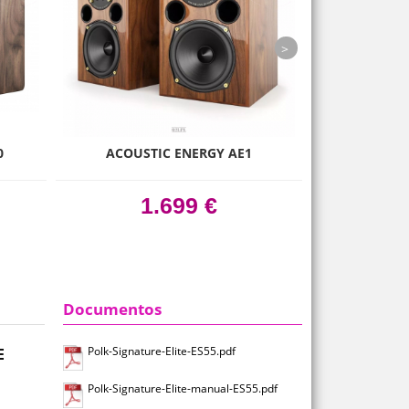
next
0
ACOUSTIC ENERGY AE1
NORDOST BL
1.699 €
Documentos
Polk-Signature-Elite-ES55.pdf
E
Polk-Signature-Elite-manual-ES55.pdf