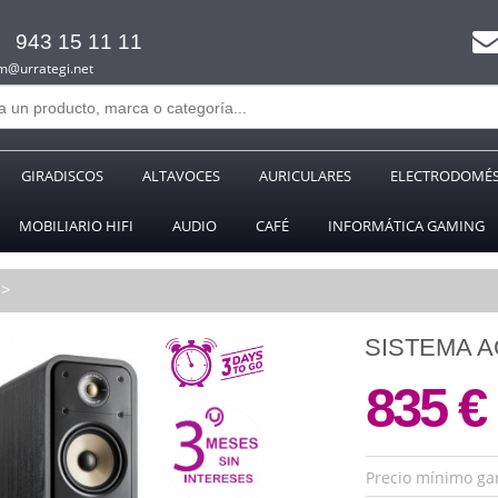
943 15 11 11
m@urrategi.net
GIRADISCOS
ALTAVOCES
AURICULARES
ELECTRODOMÉS
MOBILIARIO HIFI
AUDIO
CAFÉ
INFORMÁTICA GAMING
SISTEMA A
835 €
Precio mínimo ga