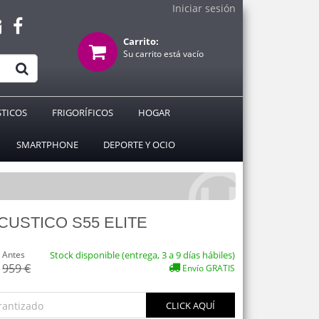
Iniciar sesión
Carrito:
Su carrito está vacío
TICOS
FRIGORÍFICOS
HOGAR
SMARTPHONE
DEPORTE Y OCIO
CUSTICO S55 ELITE
Antes
Stock disponible (entrega, 3 a 9 días hábiles)
959 €
Envío GRATIS
rantizado
CLICK AQUÍ