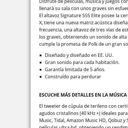
Disfrute de películas, música y juegos c
llenará su sala con unos graves sin esfue
El altavoz Signature S55 Elite posee la c
X, tiene una nueva matriz acústica diseña
frecuencia, una altavoz de tres vías de e
los graves, obteniendo un sonido de alta 
cumple la promesa de Polk de un gran son
Diseñado y diseñado en EE. UU.
Gran sonido para cada habitación.
Garantía limitada de 5 años.
Construído para perdurar
ESCUCHE MÁS DETALLES EN LA MÚSICA 
El tweeter de cúpula de terileno con cert
agudos cristalinos (40 kHz +) ideales par
Music, Tidal, Amazon Music HD, Qobuz y S
películas ultra-hd, obteniendo un rendim