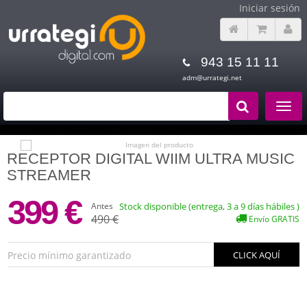
Iniciar sesión
943 15 11 11
adm@urrategi.net
Toggle
navigat
RECEPTOR DIGITAL WIIM ULTRA MUSIC
STREAMER
399 €
Antes
Stock disponible (entrega, 3 a 9 días hábiles )
490 €
Envío GRATIS
Precio mínimo garantizado
CLICK AQUÍ