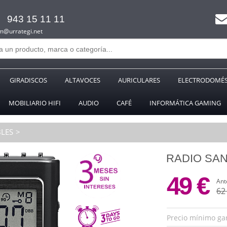
943 15 11 11
m@urrategi.net
GIRADISCOS
ALTAVOCES
AURICULARES
ELECTRODOMÉS
MOBILIARIO HIFI
AUDIO
CAFÉ
INFORMÁTICA GAMING
LES
RADIO SA
49 €
Ant
62
Precio mínimo ga