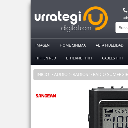
ad
IMAGEN
HOME CINEMA
ALTA FIDELIDAD
HIFI EN RED
ETHERNET HIFI
CABLES HIFI
INICIO
AUDIO
RADIOS
RADIO SUMERGIB