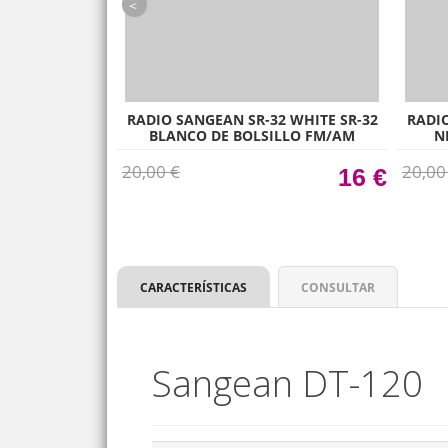
prev
 ROSA ANAL??
RADIO SANGEAN SR-32 WHITE SR-32
RADIO
M BLUETOOTH
BLANCO DE BOLSILLO FM/AM
N
LI-
ALTAVOZ INTEGRAD
20,00 €
20,00
€
16 €
CARACTERÍSTICAS
CONSULTAR