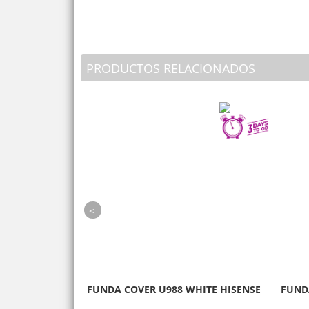
PRODUCTOS RELACIONADOS
prev
ASER MINI C2-
FUNDA COVER U988 WHITE HISENSE
FUND
0 4K