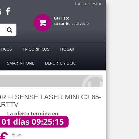
Iniciar sesión
Carrito:
Su carrito está vacío
TICOS
FRIGORÍFICOS
HOGAR
SMARTPHONE
DEPORTE Y OCIO
 HISENSE LASER MINI C3 65-
ARTTV
La oferta termina en
01 días 09:25:15
 €
Antes