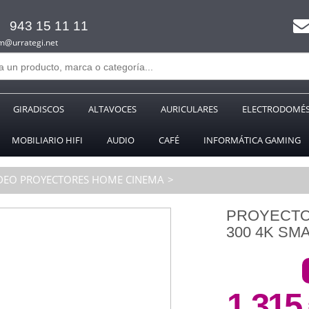
943 15 11 11
m@urrategi.net
GIRADISCOS
ALTAVOCES
AURICULARES
ELECTRODOMÉS
MOBILIARIO HIFI
AUDIO
CAFÉ
INFORMÁTICA GAMING
DEO PROYECTORES HOME CINEMA
PROYECTOR
300 4K SM
1.315