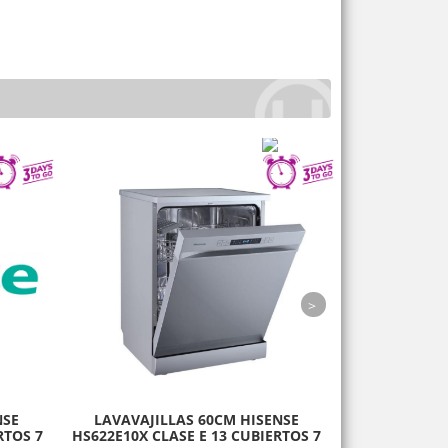
next
NSE
LAVAVAJILLAS 60CM HISENSE
FRIGO V
RTOS 7
HS622E10X CLASE E 13 CUBIERTOS 7
RW30D4AJ0