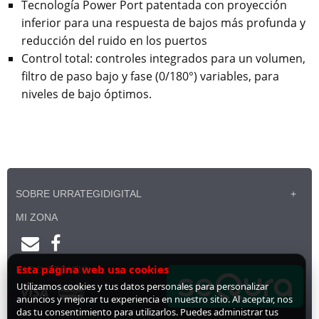
Tecnología Power Port patentada con proyección
inferior para una respuesta de bajos más profunda y
reducción del ruido en los puertos
Control total: controles integrados para un volumen,
filtro de paso bajo y fase (0/180°) variables, para
niveles de bajo óptimos.
SOBRE URRATEGIDIGITAL
MI ZONA
Esta página web usa cookies
PAGO SEGURO
Utilizamos cookies y tus datos personales para personalizar
anuncios y mejorar tu experiencia en nuestro sitio. Al aceptar, nos
das tu consentimiento para utilizarlos. Puedes administrar tus