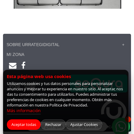
SOBRE URRATEGIDIGITAL
MI ZONA
Esta página web usa cookies
PAGO SEGURO
Utilizamos cookies y tus datos personales para personalizar
anuncios y mejorar tu experiencia en nuestro sitio. Al aceptar, nos
das tu consentimiento para utilizarlos. Puedes administrar tus
preferencias de cookies en cualquier momento. Obtén más
información en nuestra Política de Privacidad.
Más información
1
Aceptar todas
Rechazar
Ajustar Cookies
¡Hola! ¿en qué puedo ayudarte?
Desarrollado por
LiveCommerce