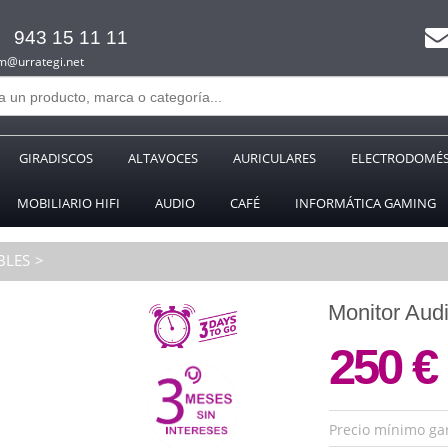
943 15 11 11
m@urrategi.net
GIRADISCOS
ALTAVOCES
AURICULARES
ELECTRODOMÉS
MOBILIARIO HIFI
AUDIO
CAFÉ
INFORMÁTICA GAMING
BLES
Monitor A
250 €
Precio mínimo ga