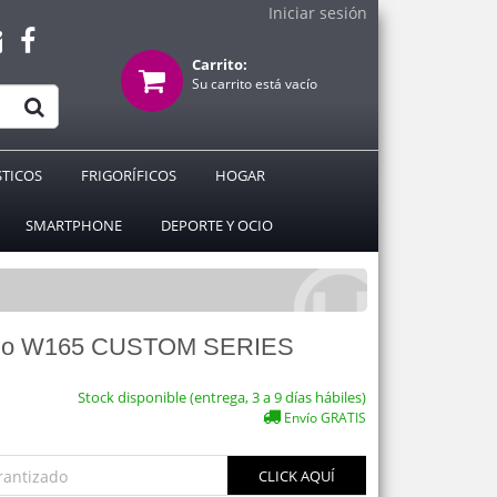
Iniciar sesión
Carrito:
Su carrito está vacío
TICOS
FRIGORÍFICOS
HOGAR
SMARTPHONE
DEPORTE Y OCIO
udio W165 CUSTOM SERIES
Stock disponible (entrega, 3 a 9 días hábiles)
Envío GRATIS
rantizado
CLICK AQUÍ