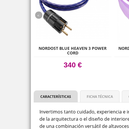
prev
RGY AE1
NORDOST BLUE HEAVEN 3 POWER
NORD
CORD
 €
340 €
CARACTERÍSTICAS
FICHA TÉCNICA
Invertimos tanto cuidado, experiencia e
de la arquitectura o el diseño de interior
de una combinación versátil de altavoces