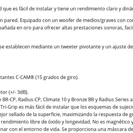
d que es fácil de instalar y tiene un rendimiento claro y di
en pared. Equipado con un woofer de medios/graves con con
ñada en oro para ofrecer altas prestaciones sonoras, faci
e establecen mediante un tweeter pivotante y un ajuste de ni
otantes C-CAM® (15 grados de giro).
tor (+/- 3dB).
 BR-CP, Radius-CP, Climate 10 y Bronze BR y Radius Series al
 Tri-Grip es más fácil de instalar que los esquemas de suje
ejor sellado de la superficie, maximizando la respuesta de g
n rendimiento libre de óxido y longevidad. No es magnético y
inar con el entorno de vida. Se proporciona una máscara de 