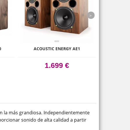
next
0
ACOUSTIC ENERGY AE1
NORDOST BL
1.699 €
 en la más grandiosa. Independientemente
porcionar sonido de alta calidad a partir