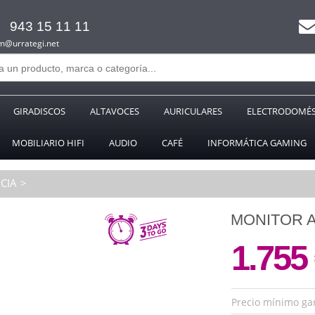
943 15 11 11
m@urrategi.net
GIRADISCOS
ALTAVOCES
AURICULARES
ELECTRODOMÉS
MOBILIARIO HIFI
AUDIO
CAFÉ
INFORMÁTICA GAMING
CIA
MONITOR A
1.755
Precio mínimo ga