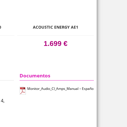
next
0
ACOUSTIC ENERGY AE1
NORDOST BL
1.699 €
Documentos
Monitor_Audio_CI_Amps_Manual – Español.pdf
 4,