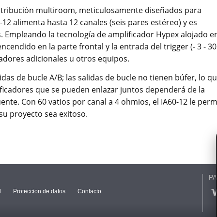
istribución multiroom, meticulosamente diseñados para
A60-12 alimenta hasta 12 canales (seis pares estéreo) y es
ales. Empleando la tecnología de amplificador Hypex alojado e
endido en la parte frontal y la entrada del trigger (- 3 - 30
adores adicionales u otros equipos.
das de bucle A/B; las salidas de bucle no tienen búfer, lo q
ficadores que se pueden enlazar juntos dependerá de la
nte. Con 60 vatios por canal a 4 ohmios, el IA60-12 le perm
su proyecto sea exitoso.
P
l
Proteccion de datos
Contacto