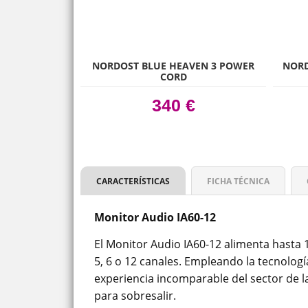
prev
RGY AE1
NORDOST BLUE HEAVEN 3 POWER
NORD
CORD
 €
340 €
CARACTERÍSTICAS
FICHA TÉCNICA
Monitor Audio IA60-12
El Monitor Audio IA60-12 alimenta hasta 12
5, 6 o 12 canales. Empleando la tecnolog
experiencia incomparable del sector de la
para sobresalir.