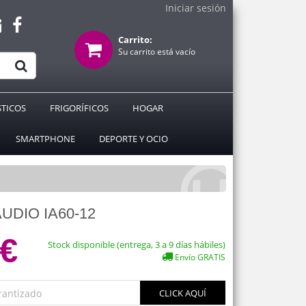
Iniciar sesión
Carrito:
Su carrito está vacío
TICOS
FRIGORÍFICOS
HOGAR
SMARTPHONE
DEPORTE Y OCIO
UDIO IA60-12
 €
Stock disponible (entrega, 3 a 9 días hábiles)
Envío GRATIS
rantizado
CLICK AQUÍ