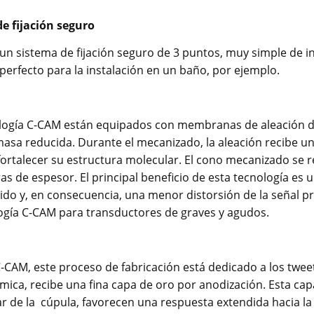
de fijación seguro
 un sistema de fijación seguro de 3 puntos, muy simple de in
erfecto para la instalación en un baño, por ejemplo.
nología C-CAM están equipados con membranas de aleación 
asa reducida. Durante el mecanizado, la aleación recibe un 
 fortalecer su estructura molecular. El cono mecanizado s
as de espesor. El principal beneficio de esta tecnología es
do y, en consecuencia, una menor distorsión de la señal pr
ología C-CAM para transductores de graves y agudos.
-CAM, este proceso de fabricación está dedicado a los tweet
mica, recibe una fina capa de oro por anodización. Esta ca
ar de la cúpula, favorecen una respuesta extendida hacia la