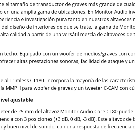
frece el tamaño de transductor de graves más grande de cual
o en una amplia gama de ubicaciones. En Monitor Audio in
experiencia e investigación pura tanto en nuestros altavoc
del diseño de interiores de que se trate, la gama de Monito
alta calidad a partir de una versátil mezcla de altavoces de
en techo. Equipado con un woofer de medios/graves con con
frecer altas prestaciones sonoras, facilidad de ataque y 
 al Trimless CT180. Incorpora la mayoría de las característ
gía MMP II para woofer de graves y un tweeter C-CAM con c
ivel ajustable
weeter de 25 mm del altavoz Monitor Audio Core C180 puede 
uencia con 3 posiciones (+3 dB, 0 dB, -3 dB). Este altavoz d
uy buen nivel de sonido, con una respuesta de frecuencia d