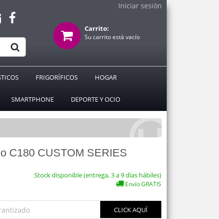
Iniciar sesión
Carrito:
Su carrito está vacío
TICOS
FRIGORÍFICOS
HOGAR
SMARTPHONE
DEPORTE Y OCIO
dio C180 CUSTOM SERIES
Stock disponible (entrega, 3 a 9 días hábiles)
Envío GRATIS
rantizado
CLICK AQUÍ