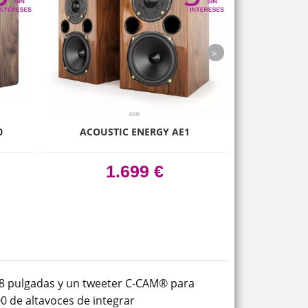
next
0
ACOUSTIC ENERGY AE1
NORDOST BL
1.699 €
 8 pulgadas y un tweeter C-CAM® para
0 de altavoces de integrar