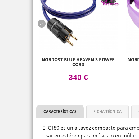
prev
RGY AE1
NORDOST BLUE HEAVEN 3 POWER
NORD
CORD
 €
340 €
CARACTERÍSTICAS
FICHA TÉCNICA
El C180 es un altavoz compacto para emp
usar en estéreo para música o en múltiple