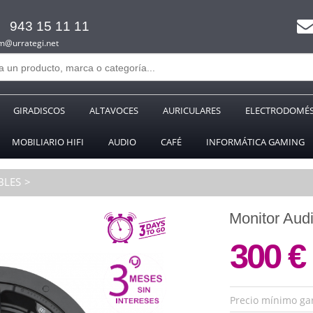
943 15 11 11
m@urrategi.net
GIRADISCOS
ALTAVOCES
AURICULARES
ELECTRODOMÉS
MOBILIARIO HIFI
AUDIO
CAFÉ
INFORMÁTICA GAMING
BLES
Monitor Au
300 €
Precio mínimo ga