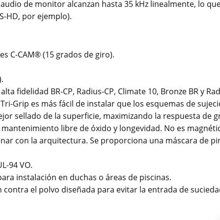
de audio de monitor alcanzan hasta 35 kHz linealmente, lo q
S-HD, por ejemplo).
tes C-CAM® (15 grados de giro).
.
alta fidelidad BR-CP, Radius-CP, Climate 10, Bronze BR y Rad
 Tri-Grip es más fácil de instalar que los esquemas de suje
ejor sellado de la superficie, maximizando la respuesta de g
n mantenimiento libre de óxido y longevidad. No es magnétic
inar con la arquitectura. Se proporciona una máscara de pin
UL-94 VO.
ara instalación en duchas o áreas de piscinas.
contra el polvo diseñada para evitar la entrada de suciedad