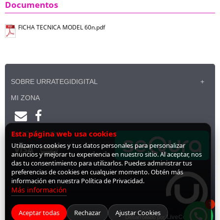
Documentos
FICHA TECNICA MODEL 60n.pdf
SOBRE URRATEGIDIGITAL
MI ZONA
Esta página web usa cookies
PAGO SEGURO
Utilizamos cookies y tus datos personales para personalizar
anuncios y mejorar tu experiencia en nuestro sitio. Al aceptar, nos
das tu consentimiento para utilizarlos. Puedes administrar tus
preferencias de cookies en cualquier momento. Obtén más
información en nuestra Política de Privacidad.
Más información
1
Aceptar todas
Rechazar
Ajustar Cookies
Desarrollado por
LiveCommerce