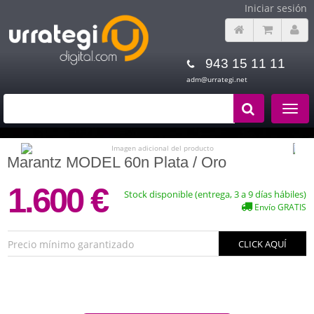
Iniciar sesión
943 15 11 11
adm@urrategi.net
Toggle
navigat
Marantz MODEL 60n Plata / Oro
1.600 €
Stock disponible (entrega, 3 a 9 días hábiles)
Envío GRATIS
Precio mínimo garantizado
CLICK AQUÍ