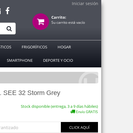
Iniciar sesión
Carrito:
Su carrito está vacío
TICOS
FRIGORÍFICOS
HOGAR
SMARTPHONE
DEPORTE Y OCIO
SEE 32 Storm Grey
Stock disponible (entrega, 3 a 9 días hábiles)
Envío GRATIS
rantizado
CLICK AQUÍ