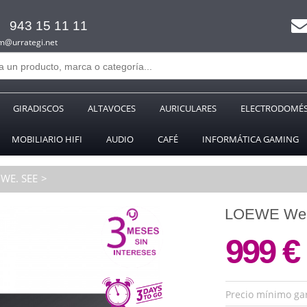
943 15 11 11
m@urrategi.net
GIRADISCOS
ALTAVOCES
AURICULARES
ELECTRODOMÉS
MOBILIARIO HIFI
AUDIO
CAFÉ
INFORMÁTICA GAMING
WE. SEE
LOEWE We. 
999 €
Precio mínimo ga