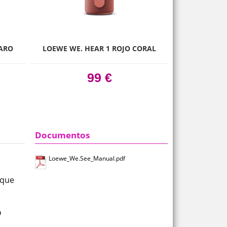
next
LARO
LOEWE WE. HEAR 1 ROJO CORAL
LOEWE WE. 
99 €
Documentos
Loewe_We.See_Manual.pdf
 que
o