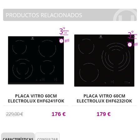
PRODUCTOS RELACIONADOS
PLACA VITRO 60CM
PLACA VITRO 60CM
ELECTROLUX EHF6241FOK
ELECTROLUX EHF6232IOK
ZONA DOBLE CON 4 ZONAS
SIN MARCO CON 3 ZONAS
DE COCCIÓN
DE COCCIÓN ZONA TRIPLE
229,00 €
176 €
179 €
CARACTERÍSTICAS
CONSULTAR