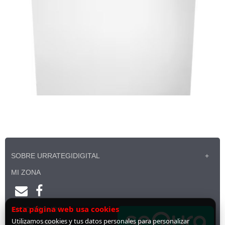
SOBRE URRATEGIDIGITAL
MI ZONA
Esta página web usa cookies
PAGO SEGURO
Utilizamos cookies y tus datos personales para personalizar