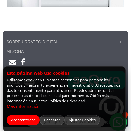
SOBRE URRATEGIDIGITAL
MI ZONA
Esta página web usa cookies
PAGO SEGURO
Utilizamos cookies y tus datos personales para personalizar
anuncios y mejorar tu experiencia en nuestro sitio. Al aceptar, nos
das tu consentimiento para utilizarlos. Puedes administrar tus
preferencias de cookies en cualquier momento. Obtén más
información en nuestra Política de Privacidad.
Más información
1
Aceptar todas
Rechazar
Ajustar Cookies
¡Hola! ¿en qué puedo ayudarte?
Desarrollado por
LiveCommerce