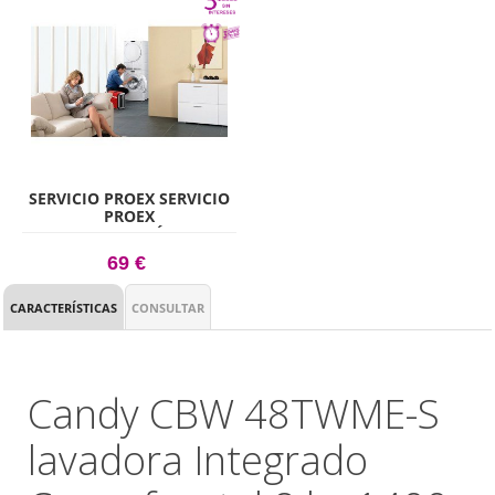
SERVICIO PROEX SERVICIO
PROEX
ELECTRODOMÉSTICO
LIBRE INSTALACIÓN,
69 €
SUBIDA Y RECOGIDA
ELECTRODOMÉSTICO,
INCLUYE LA RETIRADA
CARACTERÍSTICAS
CONSULTAR
DEL VIEJO
ELECTRODOMÉSTICO