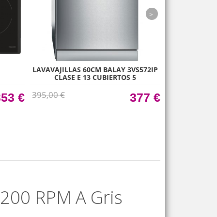
next
LAVAVAJILLAS 60CM BALAY 3VS572IP
BAL
CLASE E 13 CUBIERTOS 5
PROGRAMAS INOX 3ª BANDEJA
395,00 €
353 €
377 €