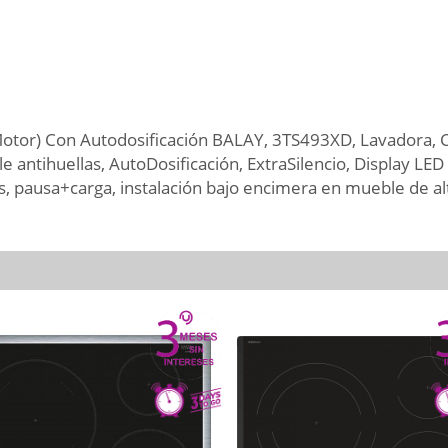
otor) Con Autodosificación BALAY, 3TS493XD, Lavadora, Car
le antihuellas, AutoDosificación, ExtraSilencio, Display L
us, pausa+carga, instalación bajo encimera en mueble de a