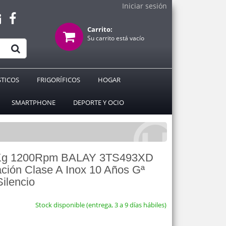
Iniciar sesión
Carrito:
Su carrito está vacío
TICOS
FRIGORÍFICOS
HOGAR
SMARTPHONE
DEPORTE Y OCIO
9Kg 1200Rpm BALAY 3TS493XD
ación Clase A Inox 10 Años Gª
ilencio
Stock disponible (entrega, 3 a 9 días hábiles)