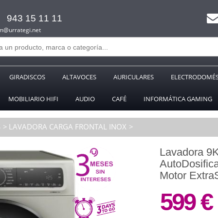
943 15 11 11
m@urrategi.net
GIRADISCOS
ALTAVOCES
AURICULARES
ELECTRODOMÉS
MOBILIARIO HIFI
AUDIO
CAFÉ
INFORMÁTICA GAMING
S
LAVADORA CARGA FRONTAL INOX
Lavadora 
AutoDosific
Motor ExtraS
599 €