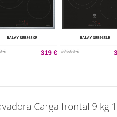
BALAY 3EB865XR
BALAY 3EB965LR
0 €
375,00 €
319 €