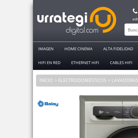
ad
IMAGEN
HOME CINEMA
ALTA FIDELIDAD
HIFI EN RED
ETHERNET HIFI
CABLES HIFI
INICIO
ELECTRODOMÉSTICOS
LAVADORA