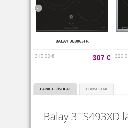
prev
A INCLINADA
BALAY 3EB865FR
8GB BLANCO
315,00 €
326,0
839 €
307 €
CARACTERÍSTICAS
CONSULTAR