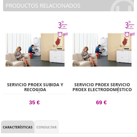
PRODUCTOS RELACIONADOS
SERVICIO PROEX SUBIDA Y
SERVICIO PROEX SERVICIO
RECOGIDA
PROEX ELECTRODOMÉSTICO
ELECTRODOMÉSTICO, NO
LIBRE INSTALACIÓN,
INCLUYE LA INSTALACIÓN
SUBIDA Y RECOGIDA
35 €
69 €
ELECTRODOMÉSTICO,
INCLUYE LA RETIRADA DEL
VIEJO ELECTRODOMÉSTICO
CARACTERÍSTICAS
CONSULTAR