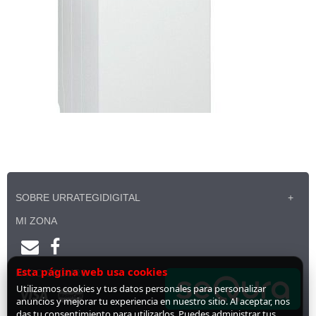
SOBRE URRATEGIDIGITAL
MI ZONA
Esta página web usa cookies
PAGO SEGURO
Utilizamos cookies y tus datos personales para personalizar
anuncios y mejorar tu experiencia en nuestro sitio. Al aceptar, nos
das tu consentimiento para utilizarlos. Puedes administrar tus