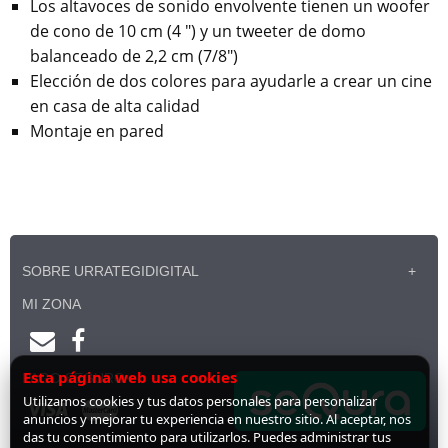
Los altavoces de sonido envolvente tienen un woofer
de cono de 10 cm (4 ") y un tweeter de domo
balanceado de 2,2 cm (7/8")
Elección de dos colores para ayudarle a crear un cine
en casa de alta calidad
Montaje en pared
SOBRE URRATEGIDIGITAL
MI ZONA
Esta página web usa cookies
PAGO SEGURO
Utilizamos cookies y tus datos personales para personalizar
anuncios y mejorar tu experiencia en nuestro sitio. Al aceptar, nos
das tu consentimiento para utilizarlos. Puedes administrar tus