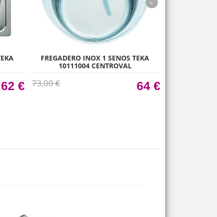
next
TEKA
FREGADERO INOX 1 SENOS TEKA
FREGADERO 
10111004 CENTROVAL
10107017
73,00 €
78,00 €
62 €
64 €