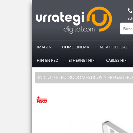
ad
IMAGEN
HOME CINEMA
ALTA FIDELIDAD
HIFI EN RED
ETHERNET HIFI
CABLES HIFI
INICIO
ELECTRODOMÉSTICOS
FREGADER