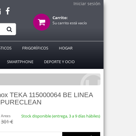
Iniciar sesión
Carrito:
Su carrito está vacío
TICOS
FRIGORÍFICOS
HOGAR
SMARTPHONE
DEPORTE Y OCIO
Inox TEKA 115000064 BE LINEA
0 PURECLEAN
Antes
Stock disponible (entrega, 3 a 9 días hábiles)
301 €