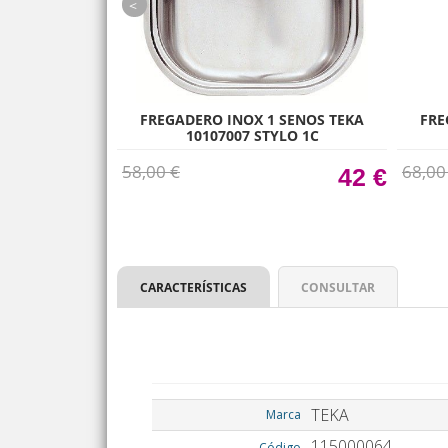
prev
 SENOS TEKA
FREGADERO INOX 1 SENOS TEKA
FRE
 1C 1E I
10107007 STYLO 1C
58,00 €
68,00
98 €
42 €
CARACTERÍSTICAS
CONSULTAR