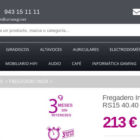
943 15 11 11
m@urrategi.net
GIRADISCOS
ALTAVOCES
AURICULARES
ELECTRODOMÉS
MOBILIARIO HIFI
AUDIO
CAFÉ
INFORMÁTICA GAMING
OS
FREGADERO INOX
Fregadero 
RS15 40.4
213 €