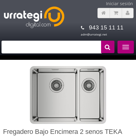
Iniciar sesión
943 15 11 11
adm@urrategi.net
Toggle
navigat
Fregadero Bajo Encimera 2 senos TEKA