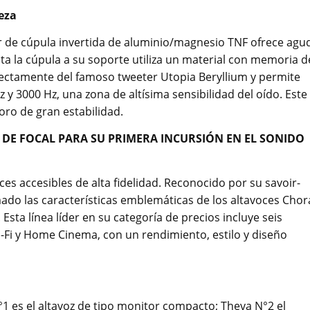
eza
er de cúpula invertida de aluminio/magnesio TNF ofrece agu
ta la cúpula a su soporte utiliza un material con memoria d
rectamente del famoso tweeter Utopia Beryllium y permite
Hz y 3000 Hz, una zona de altísima sensibilidad del oído. Este
oro de gran estabilidad.
S DE FOCAL PARA SU PRIMERA INCURSIÓN EN EL SONIDO
ces accesibles de alta fidelidad. Reconocido por su savoir-
mado las características emblemáticas de los altavoces Chor
Esta línea líder en su categoría de precios incluye seis
-Fi y Home Cinema, con un rendimiento, estilo y diseño
°1 es el altavoz de tipo monitor compacto; Theva N°2 el