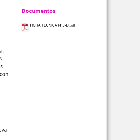
Documentos
FICHA TECNICA Nº3-D.pdf
a.
s
as
 con
eva