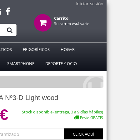
Iniciar sesión
Carrito:
Su carrito está vacío
TICOS
FRIGORÍFICOS
HOGAR
SMARTPHONE
DEPORTE Y OCIO
A Nº3-D Light wood
 €
Stock disponible (entrega, 3 a 9 días hábiles)
Envío GRATIS
rantizado
CLICK AQUÍ