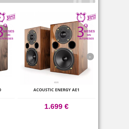
next
0
ACOUSTIC ENERGY AE1
NORDOST BL
1.699 €