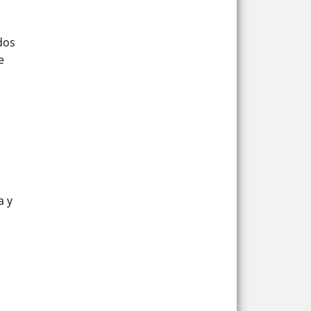
dos
e
a y