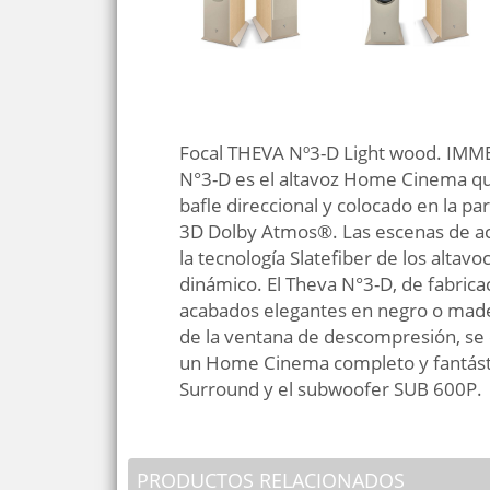
Focal THEVA Nº3-D Light wood. 
N°3-D es el altavoz Home Cinema que
bafle direccional y colocado en la pa
3D Dolby Atmos®. Las escenas de acci
la tecnología Slatefiber de los altav
dinámico. El Theva N°3-D, de fabricac
acabados elegantes en negro o mader
de la ventana de descompresión, se 
un Home Cinema completo y fantástic
Surround y el subwoofer SUB 600P.
PRODUCTOS RELACIONADOS