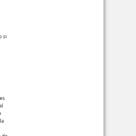
 si
ces
al
o
la