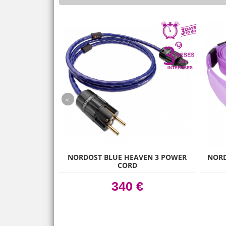
prev
RGY AE1
NORDOST BLUE HEAVEN 3 POWER
NORD
CORD
 €
340 €