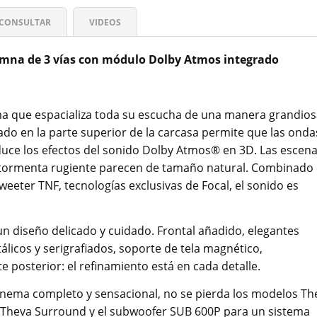
CONSULTAR
VIDEOS
lumna de 3 vías con módulo Dolby Atmos integrado
a que espacializa toda su escucha de una manera grandios
ado en la parte superior de la carcasa permite que las onda
oduce los efectos del sonido Dolby Atmos® en 3D. Las escen
o la tormenta rugiente parecen de tamaño natural. Combinado
 tweeter TNF, tecnologías exclusivas de Focal, el sonido es
un diseño delicado y cuidado. Frontal añadido, elegantes
licos y serigrafiados, soporte de tela magnético,
e posterior: el refinamiento está en cada detalle.
nema completo y sensacional, no se pierda los modelos Th
, Theva Surround y el subwoofer SUB 600P para un sistema