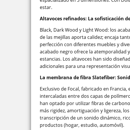
espacializado en 3 dimensiones. Con Dolb
estar.
Altavoces refinados: La sofisticación d
Black, Dark Wood y Light Wood: los acab
de las mejillas aporta calidez; encaja t
perfección con diferentes muebles y diver
acabado negro ofrece la atemporalidad y 
estancias. Los altavoces han sido diseñ
adicionales para una representación visu
La membrana de fibra Slatefiber: Soni
Exclusivo de Focal, fabricado en Francia,
intercaladas entre dos capas de polímero
han optado por utilizar fibras de carbon
más rigidez, amortiguación y ligereza, lo
transcripción de un sonido dinámico, ric
productos (hogar, estudio, automóvil).