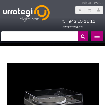
Iniciar sesión
943 15 11 11
adm@urrategi.net
Toggle
navigat