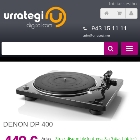
Iniciar sesión
943 15 11 11
adm@urrategi.net
Toggle
navigat
DENON DP 400
Antes
Stock disponible (entrega, 3 a 9 días hábiles)