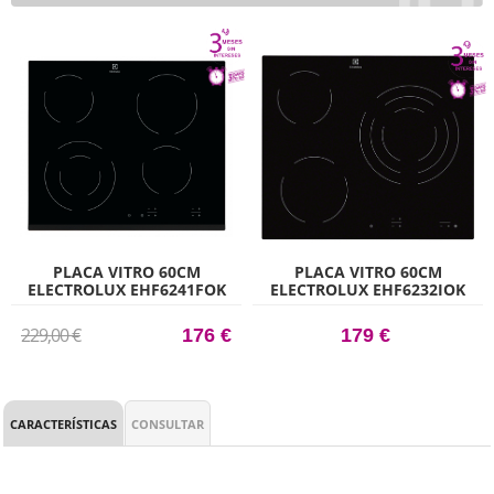
PLACA VITRO 60CM
PLACA VITRO 60CM
ELECTROLUX EHF6241FOK
ELECTROLUX EHF6232IOK
ZONA DOBLE CON 4 ZONAS
SIN MARCO CON 3 ZONAS
DE COCCIÓN
DE COCCIÓN ZONA TRIPLE
229,00 €
176 €
179 €
CARACTERÍSTICAS
CONSULTAR