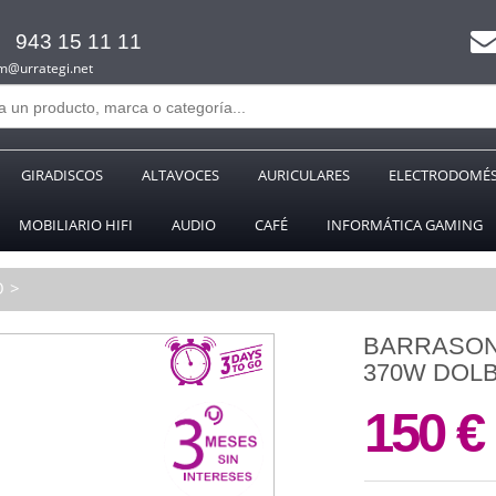
943 15 11 11
m@urrategi.net
GIRADISCOS
ALTAVOCES
AURICULARES
ELECTRODOMÉS
MOBILIARIO HIFI
AUDIO
CAFÉ
INFORMÁTICA GAMING
O
BARRASON
370W DOLB
150 €