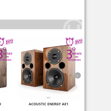
next
0
ACOUSTIC ENERGY AE1
NORDOST BL