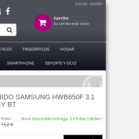
Iniciar sesión
Carrito:
Su carrito está vacío
TICOS
FRIGORÍFICOS
HOGAR
SMARTPHONE
DEPORTE Y OCIO
IDO SAMSUNG HWB650F 3.1
Y BT
Antes
Stock disponible (entrega, 3 a 9 días hábiles )
162 €