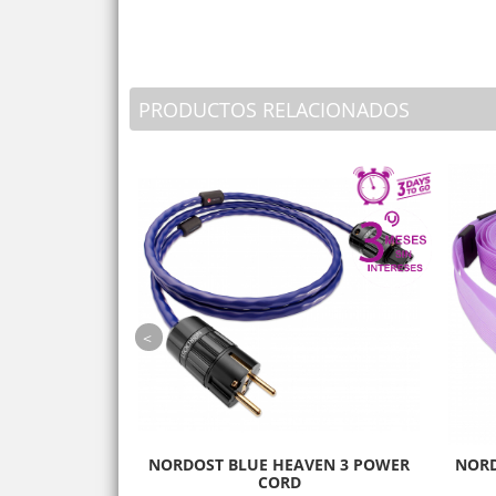
PRODUCTOS RELACIONADOS
prev
RGY AE1
NORDOST BLUE HEAVEN 3 POWER
NORD
CORD