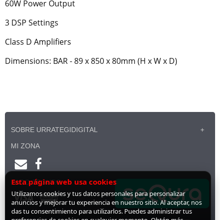
60W Power Output
3 DSP Settings
Class D Amplifiers
Dimensions: BAR - 89 x 850 x 80mm (H x W x D)
SOBRE URRATEGIDIGITAL
MI ZONA
Esta página web usa cookies
PAGO SEGURO
Utilizamos cookies y tus datos personales para personalizar
anuncios y mejorar tu experiencia en nuestro sitio. Al aceptar, nos
das tu consentimiento para utilizarlos. Puedes administrar tus