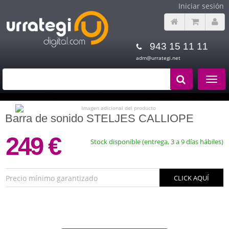
Iniciar sesión
943 15 11 11
adm@urrategi.net
Toggle
navigat
Barra de sonido STELJES CALLIOPE
249 €
Stock disponible (entrega, 3 a 9 días hábiles)
Precio mínimo garantizado
CLICK AQUÍ