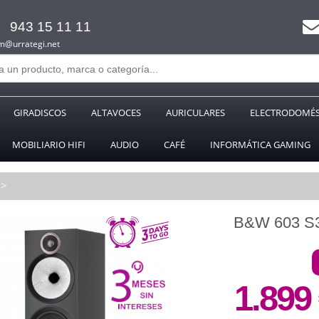
943 15 11 11
m@urrategi.net
GIRADISCOS
ALTAVOCES
AURICULARES
ELECTRODOMÉS
MOBILIARIO HIFI
AUDIO
CAFÉ
INFORMÁTICA GAMING
B&W 603 S
1.899