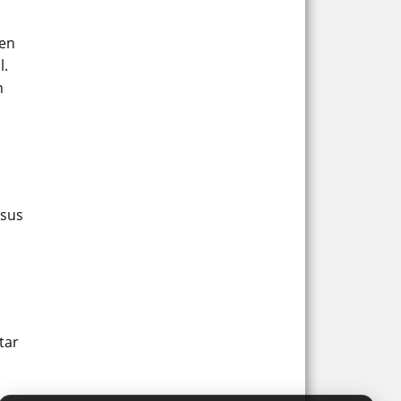
 en
l.
n
 sus
tar