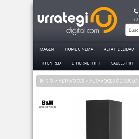
ad
IMAGEN
HOME CINEMA
ALTA FIDELIDAD
HIFI EN RED
ETHERNET HIFI
CABLES HIFI
INICIO
ALTAVOCES
ALTAVOCES DE SUELO