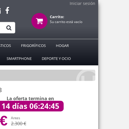
Iniciar sesión
Carrito:
Su carrito está vacío
TICOS
FRIGORÍFICOS
HOGAR
SMARTPHONE
DEPORTE Y OCIO
3
La oferta termina en
14 días 06:24:44
 €
Antes
2.300 €