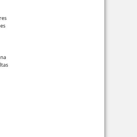
res
ces
una
ltas