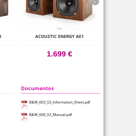
next
0
ACOUSTIC ENERGY AE1
NORDOST BL
1.699 €
Documentos
B&W_603_S3_Information_Sheet.pdf
B&W_600_S3_Manual.pdf