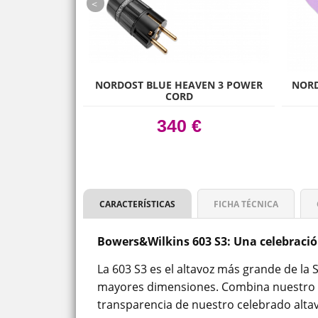
prev
RGY AE1
NORDOST BLUE HEAVEN 3 POWER
NORD
CORD
 €
340 €
CARACTERÍSTICAS
FICHA TÉCNICA
Bowers&Wilkins 603 S3: Una celebració
La 603 S3 es el altavoz más grande de la 
mayores dimensiones. Combina nuestro n
transparencia de nuestro celebrado alt