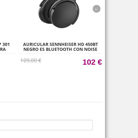
next
 301
AURICULAR SENNHEISER HD 450BT
AURICULAR S
ARA
NEGRO ES BLUETOOTH CON NOISE
BLACK / ES 
 D
CANCELLING
109,00 €
117,00 €
102 €