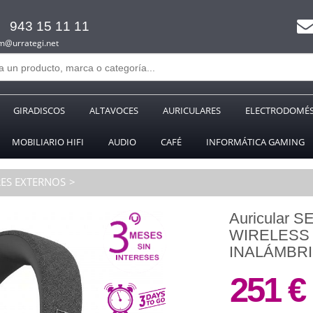
943 15 11 11
m@urrategi.net
GIRADISCOS
ALTAVOCES
AURICULARES
ELECTRODOMÉS
MOBILIARIO HIFI
AUDIO
CAFÉ
INFORMÁTICA GAMING
ES EXTERNOS
Auricular
WIRELESS 
INALÁMBR
251 €