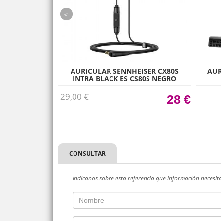
prev
ISER HD 600
AURICULAR SENNHEISER CX80S
AUR
N CABLE
INTRA BLACK ES CS80S NEGRO
29,00 €
€
28 €
CONSULTAR
Indícanos sobre esta referencia que información necesit