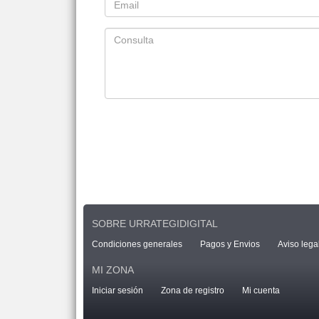
SOBRE URRATEGIDIGITAL
Condiciones generales
Pagos y Envios
Aviso lega
MI ZONA
Iniciar sesión
Zona de registro
Mi cuenta