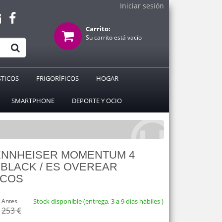
Iniciar sesión
Carrito:
Su carrito está vacío
TICOS
FRIGORÍFICOS
HOGAR
SMARTPHONE
DEPORTE Y OCIO
 SENNHEISER MOMENTUM 4
BLACK / ES OVEREAR
ICOS
Antes
Stock disponible (entrega, 3 a 9 días hábiles )
253 €