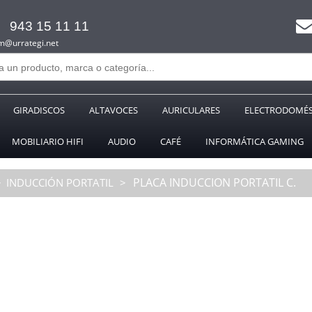
943 15 11 11
m@urrategi.net
GIRADISCOS
ALTAVOCES
AURICULARES
ELECTRODOMÉS
MOBILIARIO HIFI
AUDIO
CAFÉ
INFORMÁTICA GAMING
PLACA INDUCCION PORTATIL C.
INDUCCIÓN PORTATIL