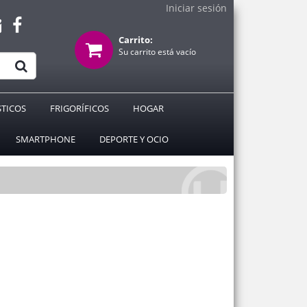
Iniciar sesión
Carrito:
Su carrito está vacío
TICOS
FRIGORÍFICOS
HOGAR
SMARTPHONE
DEPORTE Y OCIO