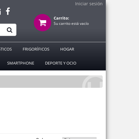
Iniciar sesión
Carrito:
Su carrito está vacío
TICOS
FRIGORÍFICOS
HOGAR
SMARTPHONE
DEPORTE Y OCIO