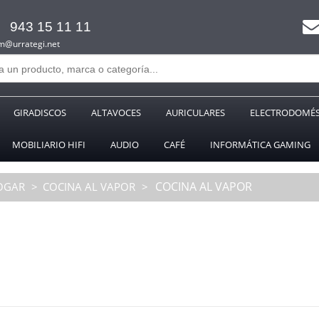
943 15 11 11
m@urrategi.net
GIRADISCOS
ALTAVOCES
AURICULARES
ELECTRODOMÉS
MOBILIARIO HIFI
AUDIO
CAFÉ
INFORMÁTICA GAMING
COCINA AL VAPOR
HOGAR
COCINA AL VAPOR